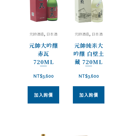
目
排
,
,
元帥酒造
日本酒
元帥酒造
日本酒
序
元帥大吟釀
元帥純米大
赤瓦
吟釀 白壁土
720ML
藏 720ML
NT$
3,600
NT$
3,600
加入詢價
加入詢價