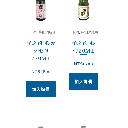
目
排
,
,
日本酒
柴田酒造場
日本酒
柴田酒造場
序
孝之司 心カ
孝之司 心
ラセヨ
˙720ML
720ML
NT$
1,200
NT$
1,800
加入詢價
加入詢價