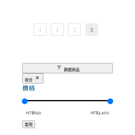
1
2
3
篩選商品
收合
價格
套用