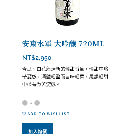
安東水軍 大吟釀 720ML
NT$
2,950
青瓜、白花般清新的輕甜香氣，輕甜中略
帶澀感，酒體輕盈而旨味輕柔，尾韻輕甜
中帶有微苦澀感。
安
東
ADD TO WISHLIST
水
加入詢價