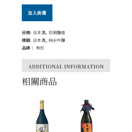
純
加入詢價
米
吟
分類:
日本酒
,
松岡釀造
釀
標籤:
日本酒
,
純米吟釀
品牌：
帝松
蒼
720ml
ADDITIONAL INFORMATION
quantity
相關商品