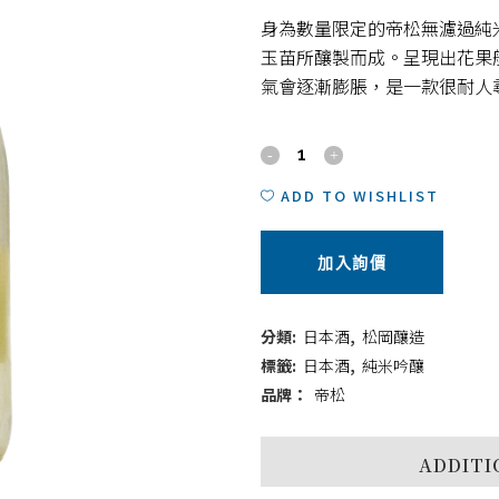
身為數量限定的帝松無濾過純米
玉苗所釀製而成。呈現出花果
氣會逐漸膨脹，是一款很耐人
帝
松
ADD TO WISHLIST
Premium
加入詢價
無
濾
分類:
日本酒
,
松岡釀造
過
標籤:
日本酒
,
純米吟釀
品牌：
帝松
純
米
ADDITI
吟