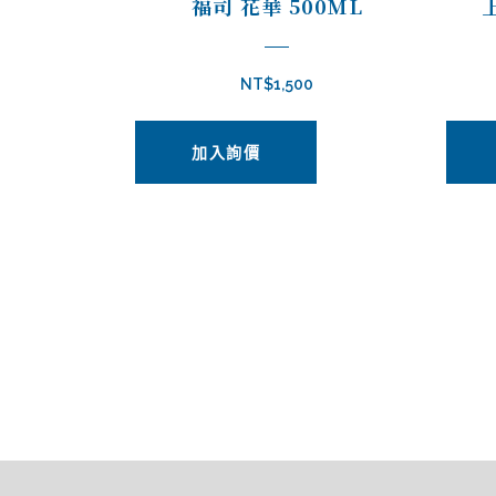
福司 花華 500ML
NT$
1,500
加入詢價