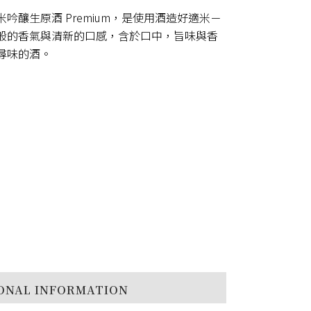
吟釀生原酒 Premium，是使用酒造好適米－
般的香氣與清新的口感，含於口中，旨味與香
尋味的酒。
ONAL INFORMATION