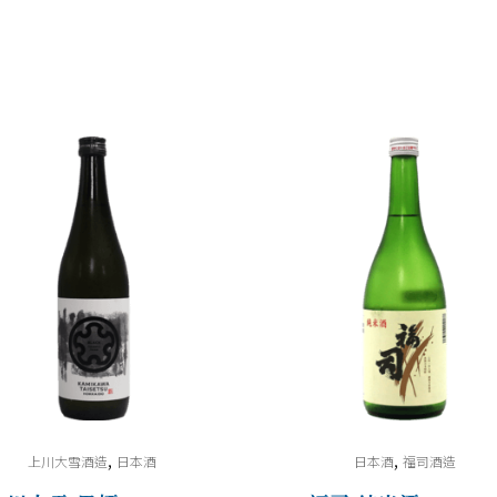
釀
生
原
酒
˙720ml
quantity
,
,
上川大雪酒造
日本酒
日本酒
福司酒造