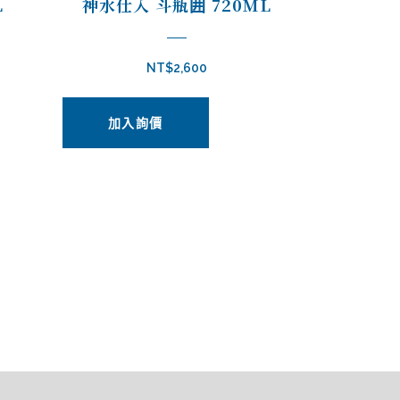
L
神水仕入 斗瓶囲 720ML
NT$
2,600
加入詢價