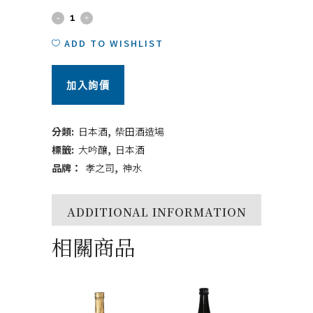
孝
之
ADD TO WISHLIST
司
加入詢價
神
水
分類:
日本酒
,
柴田酒造場
720ml
標籤:
大吟釀
,
日本酒
品牌：
孝之司
,
神水
quantity
ADDITIONAL INFORMATION
相關商品