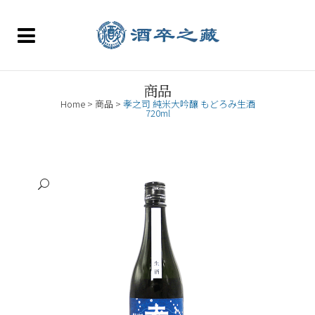
商品
Home
>
商品
>
孝之司 純米大吟釀 もどろみ生酒
720ml