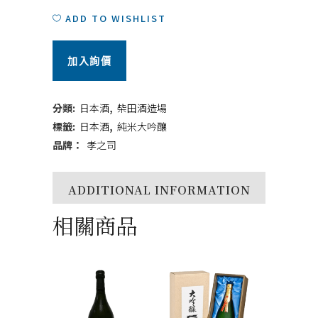
之
ADD TO WISHLIST
司
加入詢價
純
米
分類:
日本酒
,
柴田酒造場
大
標籤:
日本酒
,
純米大吟釀
品牌：
孝之司
吟
釀
ADDITIONAL INFORMATION
も
相關商品
ど
ろ
み
生