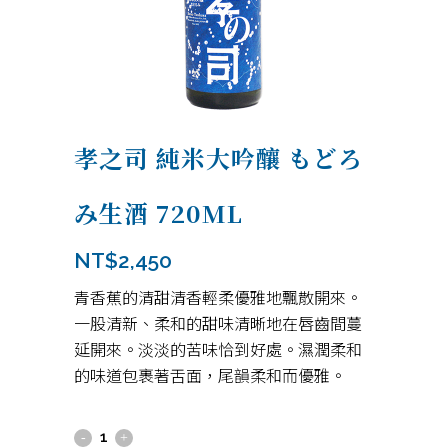
孝之司 純米大吟釀 もどろ
み生酒 720ML
NT$
2,450
青香蕉的清甜清香輕柔優雅地飄散開來。
一股清新、柔和的甜味清晰地在唇齒間蔓
延開來。淡淡的苦味恰到好處。濕潤柔和
的味道包裹著舌面，尾韻柔和而優雅。
孝