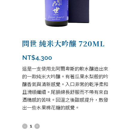
問世 純米大吟釀 720ML
NT$
4,300
這是一支使用北阿爾卑斯的軟水釀造出來
的一款純米大吟釀。有著瓜果水梨般的
吟
釀香氣與
清新感覺。入口非常的乾淨柔和
且滑順纖細。尾韻綿長舒服而不帶有來自
酒精感的苦味。回溫之後甜感提升，散發
出一些水果棉花糖的感覺。
問