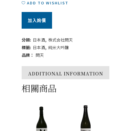
世
ADD TO WISHLIST
純
加入詢價
米
大
分類:
日本酒
,
株式会社問天
吟
標籤:
日本酒
,
純米大吟釀
品牌：
問天
釀
720ml
ADDITIONAL INFORMATION
quantity
相關商品