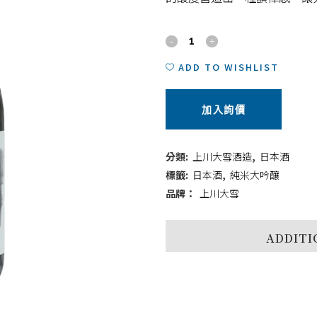
上
川
ADD TO WISHLIST
大
加入詢價
雪
銀
分類:
上川大雪酒造
,
日本酒
標
標籤:
日本酒
,
純米大吟釀
品牌：
上川大雪
720ml
quantity
ADDITI