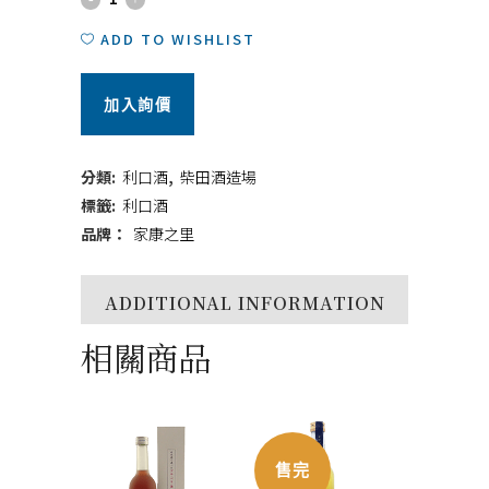
康
ADD TO WISHLIST
之
加入詢價
里
蜜
分類:
利口酒
,
柴田酒造場
柑
標籤:
利口酒
品牌：
家康之里
酒
720ml
ADDITIONAL INFORMATION
quantity
相關商品
售完