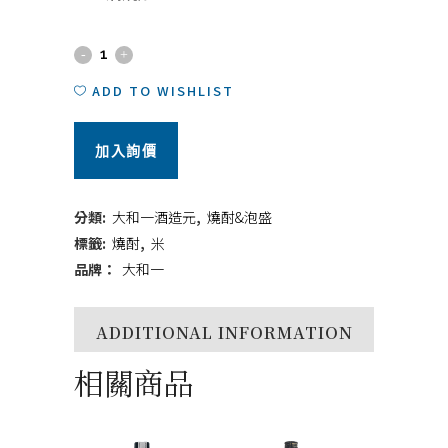
大
和
ADD TO WISHLIST
一
加入詢價
溫
泉
分類:
大和一酒造元
,
燒酎&泡盛
燒
標籤:
燒酎
,
米
品牌：
大和一
酎
－
ADDITIONAL INFORMATION
夢
相關商品
(減
壓)