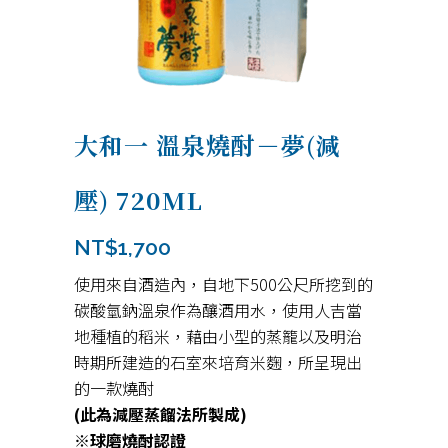
大和一 溫泉燒酎－夢(減
壓) 720ML
NT$
1,700
使用來自酒造內，自地下500公尺所挖到的
碳酸氫鈉溫泉作為釀酒用水，使用人吉當
地種植的稻米，藉由小型的蒸籠以及明治
時期所建造的石室來培育米麴，所呈現出
的一款燒酎
(此為減壓蒸餾法所製成)
※球磨燒酎認證