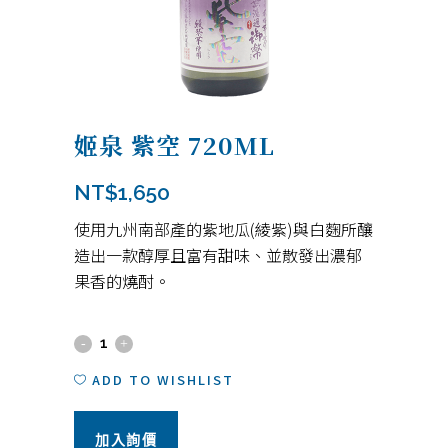
姬泉 紫空 720ML
NT$
1,650
使用九州南部產的紫地瓜(綾紫)與白麴所釀
造出一款醇厚且富有甜味、並散發出濃郁
果香的燒酎。
姬
泉
ADD TO WISHLIST
紫
加入詢價