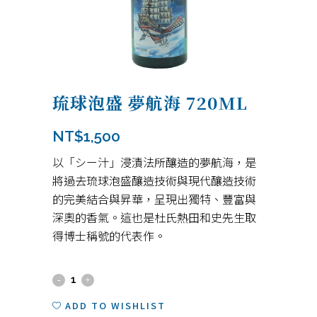
琉球泡盛 夢航海 720ML
NT$
1,500
以「シー汁」浸漬法所釀造的夢航海，是
將過去琉球泡盛釀造技術與現代釀造技術
的完美結合與昇華，呈現出獨特、豐富與
深奧的香氣。這也是杜氏熱田和史先生取
得博士稱號的代表作。
琉
球
ADD TO WISHLIST