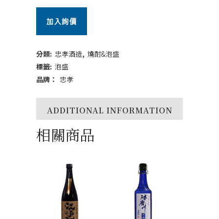
泡
加入詢價
盛
夢
分類:
忠孝酒造
,
燒酎&泡盛
航
標籤:
泡盛
品牌：
忠孝
海
720ml
ADDITIONAL INFORMATION
quantity
相關商品