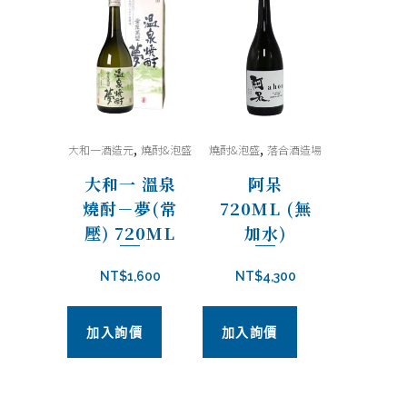
,
,
大和一酒造元
燒酎&泡盛
燒酎&泡盛
落合酒造場
大和一 溫泉
阿呆
燒酎－夢(常
720ML (無
壓) 720ML
加水)
NT$
1,600
NT$
4,300
加入詢價
加入詢價